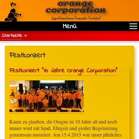
Jugendblasorchester Donaustadt‑Floridsdorf
Menü
Main
Direkt
Startseite
zum
Breadcrumb
navigation
Inhalt
Festkonzert
Festkonzert "10 Jahre Orange Corporation"
Kaum zu glauben, die Oragne ist 10 Jahre alt und noch
immer wird mit Spaß, Ehrgeiz und großer Begeisterung
gemeinsam musiziert. Am 15.4.2015 war unser jährliches