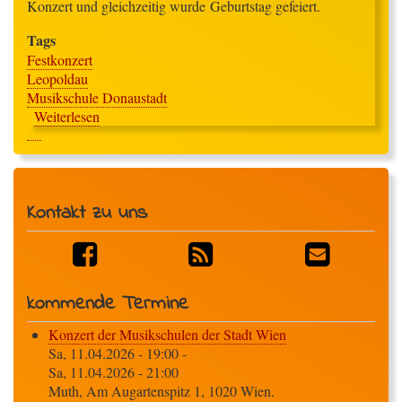
Konzert und gleichzeitig wurde Geburtstag gefeiert.
Tags
Festkonzert
Leopoldau
Musikschule Donaustadt
Weiterlesen
über
Festkonzert
"10
Jahre
Orange
Kontakt zu uns
Corporation"
kommende Termine
Konzert der Musikschulen der Stadt Wien
Sa, 11.04.2026 - 19:00
-
Sa, 11.04.2026 - 21:00
Muth, Am Augartenspitz 1, 1020 Wien.