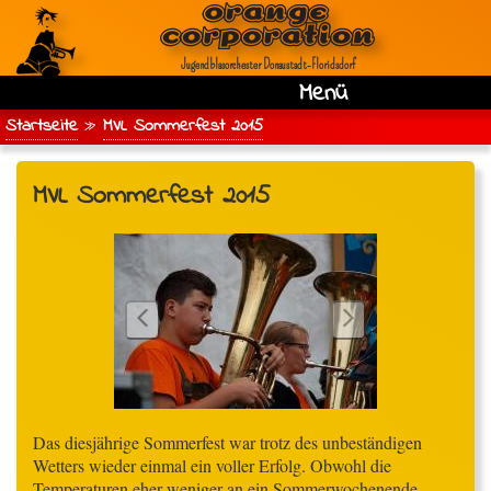
Jugendblasorchester Donaustadt‑Floridsdorf
Menü
Main
Direkt
Startseite
MVL Sommerfest 2015
zum
Breadcrumb
navigation
Inhalt
MVL Sommerfest 2015
Das diesjährige Sommerfest war trotz des unbeständigen
Wetters wieder einmal ein voller Erfolg. Obwohl die
Temperaturen eher weniger an ein Sommerwochenende