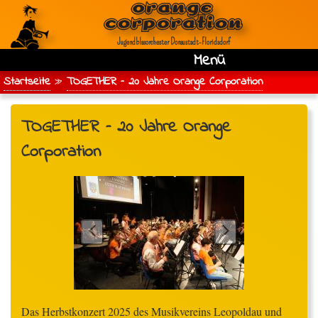
Jugendblasorchester Donaustadt‑Floridsdorf
Menü
Main
Direkt
Startseite
TOGETHER – 20 Jahre Orange Corporation
zum
Breadcrumb
navigation
Inhalt
TOGETHER – 20 Jahre Orange
Corporation
Das Herbstkonzert 2025 des Musikvereins Leopoldau und